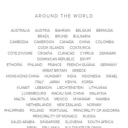
AROUND THE WORLD
AUSTRALIA
AUSTRIA
BAHRAIN
BELGIUM
BERMUDA
BRAZIL
BRUNEI
BULGARIA
CAMBODIA
CAMEROON
CANADA
CHINA
COLOMBIA
COOK ISLANDS
COSTA RICA
CÔTE D'IVOIRE
CROATIA
CURACAO
CYPRUS
DENMARK
DOMINICAN REPUBLIC
EGYPT
ETHIOPIA
FINLAND
FRANCE
FRENCH GUIANA
GERMANY
GREAT BRITAIN
GREECE
HONG KONG CHINA
HUNGARY
INDIA
INDONESIA
ISRAEL
ITALY
JAPAN
KENYA
KOREA
KUWAIT
LEBANON
LIECHTENSTEIN
LITHUANIA
LUXEMBOURG
MACAU SAR, CHINA
MALAYSIA
MALTA
MAURITIUS
MEXICO
MYANMAR
NAMIBIA
NETHERLANDS
NEW ZEALAND
NORWAY
PHILIPPINES
POLAND
PORTUGAL
PRINCIPALITY OF ANDORRA
PRINCIPALITY OF MONACO
RUSSIA
SAUDI ARABIA
SINGAPORE
SLOVENIA
SOUTH AFRICA
SPAIN
SRI LANKA
SULTANATE OF OMAN