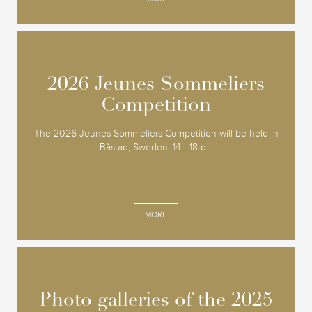
2026 Jeunes Sommeliers
2026 Jeunes Sommeliers
Competition
Competition
The 2026 Jeunes Sommeliers Competition will be held in
Båstad, Sweden, 14 - 18 o...
MORE
Photo galleries of the 2025
Photo galleries of the 2025