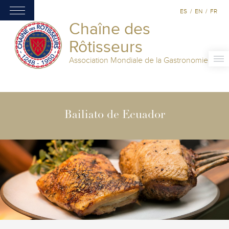
ES
/
EN
/
FR
Chaîne des
Rôtisseurs
Association Mondiale de la Gastronomie
Bailiato de Ecuador