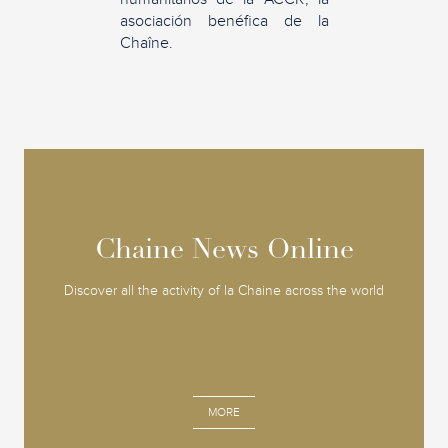
asociación benéfica de la
Chaîne.
Chaine News Online
Chaine News Online
Discover all the activity of la Chaine across the world
MORE